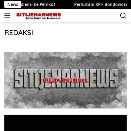
Langsung
Audiensi ke Pemkot
News
Perhutani KPH Bondowoso Gelar Apel
ke
konten
REDAKSI