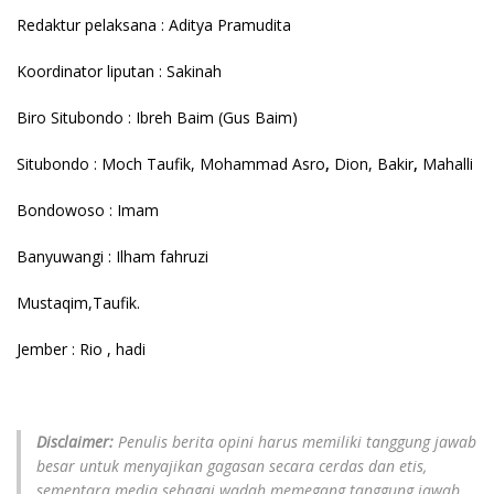
Redaktur pelaksana : Aditya Pramudita
Koordinator liputan : Sakinah
Biro Situbondo : Ibreh Baim (Gus Baim)
Situbondo : Moch Taufik, Mohammad Asro
,
Dion, Bakir
,
Mahalli
Bondowoso : Imam
Banyuwangi : Ilham fahruzi
Mustaqim,Taufik.
Jember : Rio , hadi
Disclaimer:
Penulis berita opini harus memiliki tanggung jawab
besar untuk menyajikan gagasan secara cerdas dan etis,
sementara media sebagai wadah memegang tanggung jawab