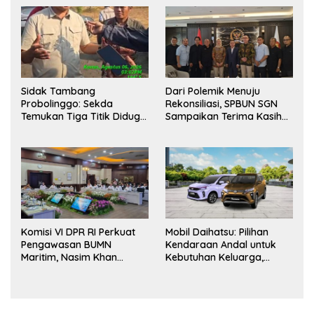
Bersama Tingkatkan
Kesiapsiagaan Personel
Sidak Tambang
Dari Polemik Menuju
Probolinggo: Sekda
Rekonsiliasi, SPBUN SGN
Temukan Tiga Titik Diduga
Sampaikan Terima Kasih
Tak Berizin, APH Didorong
kepada Pimpinan DPR RI
Bertindak
atas Fasilitasi Penyelesaian
Perselisihan
Komisi VI DPR RI Perkuat
Mobil Daihatsu: Pilihan
Pengawasan BUMN
Kendaraan Andal untuk
Maritim, Nasim Khan
Kebutuhan Keluarga,
Dorong Ekosistem Laut
Bisnis, dan Mobilitas Harian
Lebih Terintegrasi