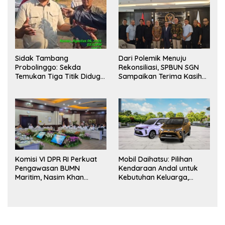
Kesiapsiagaan Personel
Sidak Tambang
Dari Polemik Menuju
Probolinggo: Sekda
Rekonsiliasi, SPBUN SGN
Temukan Tiga Titik Diduga
Sampaikan Terima Kasih
Tak Berizin, APH Didorong
kepada Pimpinan DPR RI
Bertindak
atas Fasilitasi Penyelesaian
Perselisihan
Komisi VI DPR RI Perkuat
Mobil Daihatsu: Pilihan
Pengawasan BUMN
Kendaraan Andal untuk
Maritim, Nasim Khan
Kebutuhan Keluarga,
Dorong Ekosistem Laut
Bisnis, dan Mobilitas Harian
Lebih Terintegrasi