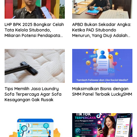
LHP BPK 2025 Bongkar Celah
APBD Bukan Sekadar Angka:
Tata Kelola Situbondo,
Ketika PAD Situbondo
Miliaran Potensi Pendapatan
Menurun, Yang Diuji Adalah
Belum Terserap
Integritas Tata Kelola
Pemerintahan.
Tips Memilih Jasa Laundry
Maksimalkan Bisnis dengan
Sofa Terpercaya Agar Sofa
SMM Panel Terbaik LuckySMM
Kesayangan Gak Rusak