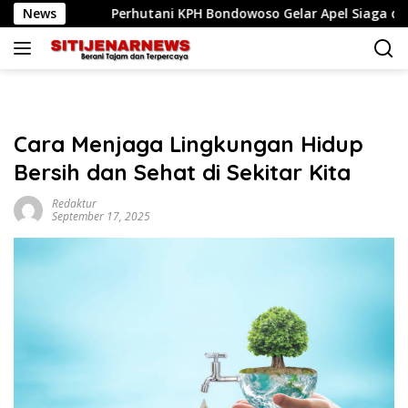
Langsung
Perhutani KPH Bondowoso Gelar Apel Siaga dan Simulasi Karhut
News
ke
konten
Cara Menjaga Lingkungan Hidup
Bersih dan Sehat di Sekitar Kita
Redaktur
September 17, 2025