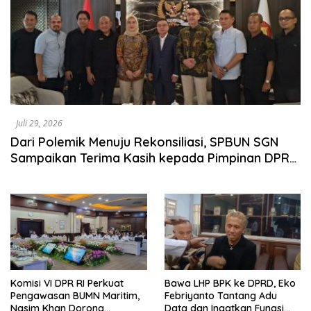
Juli 29, 2026
Dari Polemik Menuju Rekonsiliasi, SPBUN SGN
Sampaikan Terima Kasih kepada Pimpinan DPR
RI atas Fasilitasi Penyelesaian Perselisihan
Komisi VI DPR RI Perkuat
Bawa LHP BPK ke DPRD, Eko
Pengawasan BUMN Maritim,
Febriyanto Tantang Adu
Nasim Khan Dorong
Data dan Ingatkan Fungsi