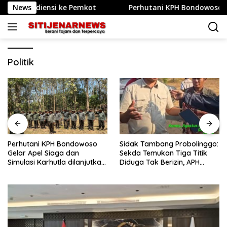
Langsung
udiensi ke Pemkot
News
Perhutani KPH Bondowoso Gelar Apel 
ke
konten
Politik
Perhutani KPH Bondowoso
Sidak Tambang Probolinggo:
Gelar Apel Siaga dan
Sekda Temukan Tiga Titik
Simulasi Karhutla dilanjutkan
Diduga Tak Berizin, APH
Patroli Bersama Tingkatkan
Didorong Bertindak
Kesiapsiagaan Personel