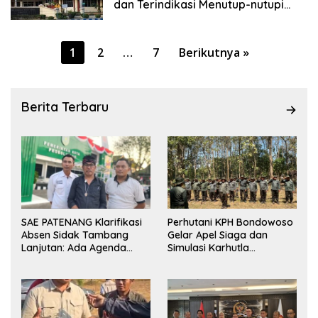
dan Terindikasi Menutup-nutupi
Dugaan Pelanggaran Etik Berat
Paginasi
1
2
…
7
Berikutnya »
pos
Berita Terbaru
SAE PATENANG Klarifikasi
Perhutani KPH Bondowoso
Absen Sidak Tambang
Gelar Apel Siaga dan
Lanjutan: Ada Agenda
Simulasi Karhutla
Audiensi ke Pemkot
dilanjutkan Patroli
Bersama Tingkatkan
Kesiapsiagaan Personel