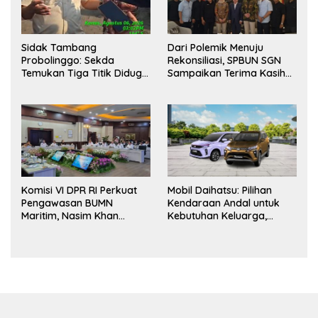
Sidak Tambang
Dari Polemik Menuju
Probolinggo: Sekda
Rekonsiliasi, SPBUN SGN
Temukan Tiga Titik Diduga
Sampaikan Terima Kasih
Tak Berizin, APH Didorong
kepada Pimpinan DPR RI
Bertindak
atas Fasilitasi Penyelesaian
Perselisihan
Komisi VI DPR RI Perkuat
Mobil Daihatsu: Pilihan
Pengawasan BUMN
Kendaraan Andal untuk
Maritim, Nasim Khan
Kebutuhan Keluarga,
Dorong Ekosistem Laut
Bisnis, dan Mobilitas Harian
Lebih Terintegrasi