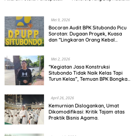
Belum Terserap
Integritas Tata Kelola
Pemerintahan.
Mei 9, 2026
Bocoran Audit BPK Situbondo Picu
Sorotan: Dugaan Proyek, Kuasa
dan “Lingkaran Orang Kebal
Hukum”
Mei 2, 2026
“Kegiatan Jasa Konstruksi
Situbondo Tidak Naik Kelas Tapi
Turun Kelas”, Temuan BPK Bongkar
Pola Lama.
April 26, 2026
Kemurnian Dislogankan, Umat
Dikomodifikasi: Kritik Tajam atas
Praktik Bisnis Agama.