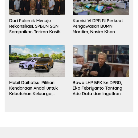
Dari Polemik Menuju
Komisi VI DPR RI Perkuat
Rekonsiliasi, SPBUN SGN
Pengawasan BUMN
Sampaikan Terima Kasih
Maritim, Nasim Khan
kepada Pimpinan DPR RI
Dorong Ekosistem Laut
atas Fasilitasi Penyelesaian
Lebih Terintegrasi
Perselisihan
Mobil Daihatsu: Pilihan
Bawa LHP BPK ke DPRD,
Kendaraan Andal untuk
Eko Febriyanto Tantang
Kebutuhan Keluarga,
Adu Data dan Ingatkan
Bisnis, dan Mobilitas Harian
Fungsi Pengawasan Dewan