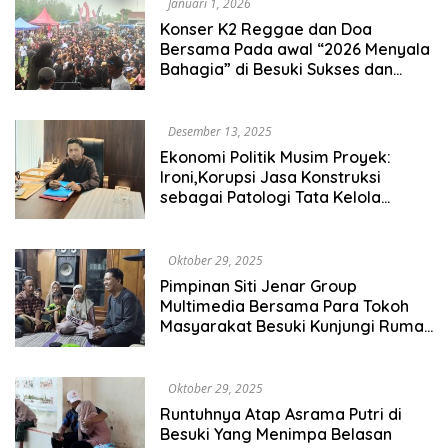
Januari 1, 2026
Konser K2 Reggae dan Doa
Bersama Pada awal “2026 Menyala
Bahagia” di Besuki Sukses dan
Kondusif Hari ini
Desember 13, 2025
Ekonomi Politik Musim Proyek:
Ironi,Korupsi Jasa Konstruksi
sebagai Patologi Tata Kelola
Daerah Hayo Siapa yang Bisa
Membantah.?
Oktober 29, 2025
Pimpinan Siti Jenar Group
Multimedia Bersama Para Tokoh
Masyarakat Besuki Kunjungi Rumah
Duka Korban Meninggal Akibat
Atap Runtuh Di Salah Satu
Pesantren Di Besuki Situbondo
Oktober 29, 2025
Jatim
Runtuhnya Atap Asrama Putri di
Besuki Yang Menimpa Belasan