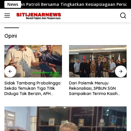
Langsung
kan Patroli Bersama Tingkatkan Kesiapsiagaan Personel
News
ke
konten
Opini
Sidak Tambang Probolinggo:
Dari Polemik Menuju
Sekda Temukan Tiga Titik
Rekonsiliasi, SPBUN SGN
Diduga Tak Berizin, APH
Sampaikan Terima Kasih
Didorong Bertindak
kepada Pimpinan DPR RI
atas Fasilitasi Penyelesaian
Perselisihan