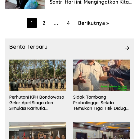
Santri Hari ini: Mengingatkan Kita
Akan Atap dan Dinding yang
Ambruk, Sistem yang Retak Dan
Negara Selalu Hadir Saat Semua
Paginasi
1
2
…
4
Berikutnya »
Telah Terjadi
pos
Berita Terbaru
Perhutani KPH Bondowoso
Sidak Tambang
Gelar Apel Siaga dan
Probolinggo: Sekda
Simulasi Karhutla
Temukan Tiga Titik Diduga
dilanjutkan Patroli
Tak Berizin, APH Didorong
Bersama Tingkatkan
Bertindak
Kesiapsiagaan Personel