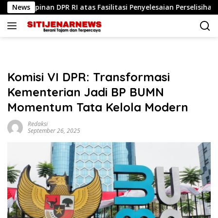
Langsung
PR RI atas Fasilitasi Penyelesaian Perselisihan
News
Komis
ke
konten
Komisi VI DPR: Transformasi
Kementerian Jadi BP BUMN
Momentum Tata Kelola Modern
Redaksi
September 26, 2025