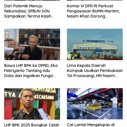
Dari Polemik Menuju
Komisi VI DPR RI Perkuat
Rekonsiliasi, SPBUN SGN
Pengawasan BUMN Maritim,
Sampaikan Terima Kasih
Nasim Khan Dorong
kepada Pimpinan DPR RI
Ekosistem Laut Lebih
atas Fasilitasi Penyelesaian
Terintegrasi
Perselisihan
Bawa LHP BPK ke DPRD, Eko
Lima Kepala Daerah
Febriyanto Tantang Adu
Kompak Usulkan Pembukaan
Data dan Ingatkan Fungsi
Tol Prosiwangi, HM Nasim
Pengawasan Dewan
Khan Fasilitasi Pengawalan
ke Pemerintah Pusat.
Cat Lantai Mengelupas di
LHP BPK 2025 Bongkar Celah