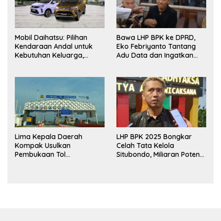
Mobil Daihatsu: Pilihan
Bawa LHP BPK ke DPRD,
Kendaraan Andal untuk
Eko Febriyanto Tantang
Kebutuhan Keluarga,
Adu Data dan Ingatkan
Bisnis, dan Mobilitas Harian
Fungsi Pengawasan Dewan
Lima Kepala Daerah
LHP BPK 2025 Bongkar
Kompak Usulkan
Celah Tata Kelola
Pembukaan Tol
Situbondo, Miliaran Potensi
Prosiwangi, HM Nasim
Pendapatan Belum
Khan Fasilitasi Pengawalan
Terserap
ke Pemerintah Pusat.