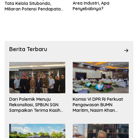
Area Industri, Apa
Tata Kelola Situbondo,
Penyebabnya?
Miliaran Potensi Pendapatan
Belum Terserap
Berita Terbaru
Dari Polemik Menuju
Komisi VI DPR RI Perkuat
Rekonsiliasi, SPBUN SGN
Pengawasan BUMN
Sampaikan Terima Kasih
Maritim, Nasim Khan
kepada Pimpinan DPR RI
Dorong Ekosistem Laut
atas Fasilitasi Penyelesaian
Lebih Terintegrasi
Perselisihan