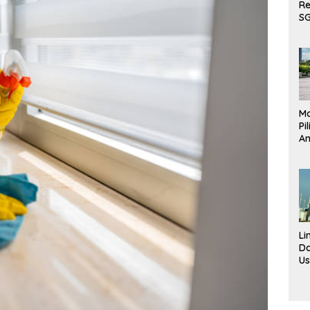
Re
S
Te
ke
DP
Fa
Pe
Pe
Mo
Pi
An
K
Ke
da
Ha
Li
D
U
To
N
Fa