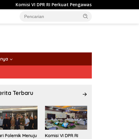
I Perkuat Pengawasan BUMN Maritim, Nasim Khan Dorong Ekosis
nnya
erita Terbaru
ri Polemik Menuju
Komisi VI DPR RI