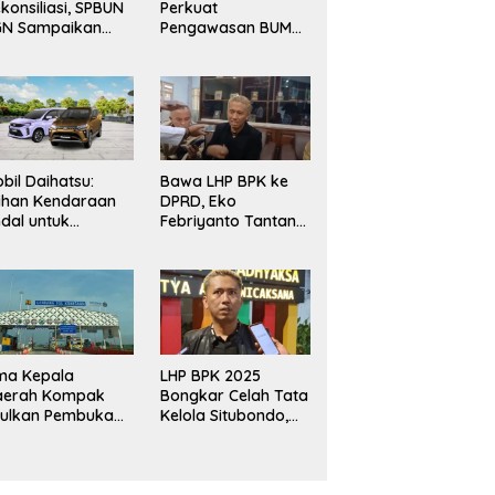
konsiliasi, SPBUN
Perkuat
GN Sampaikan
Pengawasan BUMN
rima Kasih
Maritim, Nasim
pada Pimpinan
Khan Dorong
R RI atas
Ekosistem Laut
silitasi
Lebih Terintegrasi
nyelesaian
rselisihan
bil Daihatsu:
Bawa LHP BPK ke
lihan Kendaraan
DPRD, Eko
dal untuk
Febriyanto Tantang
ebutuhan
Adu Data dan
luarga, Bisnis,
Ingatkan Fungsi
n Mobilitas
Pengawasan Dewan
rian
ma Kepala
LHP BPK 2025
aerah Kompak
Bongkar Celah Tata
sulkan Pembukaan
Kelola Situbondo,
l Prosiwangi, HM
Miliaran Potensi
asim Khan
Pendapatan Belum
silitasi
Terserap