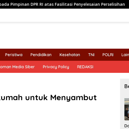
 Fasilitasi Penyelesaian Perselisihan
Komisi VI DPR R
Peristiwa
Pendidikan
Kesehatan
TNI
POLRI
Lai
oman Media Siber
Privacy Policy
REDAKSI
B
 Rumah untuk Menyambut
Da