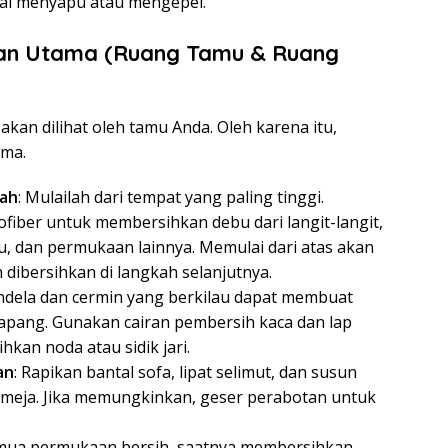
ai menyapu atau mengepel.
an Utama (Ruang Tamu & Ruang
kan dilihat oleh tamu Anda. Oleh karena itu,
ama.
wah
: Mulailah dari tempat yang paling tinggi.
iber untuk membersihkan debu dari langit-langit,
ku, dan permukaan lainnya. Memulai dari atas akan
dibersihkan di langkah selanjutnya.
endela dan cermin yang berkilau dapat membuat
lapang. Gunakan cairan pembersih kaca dan lap
kan noda atau sidik jari.
an
: Rapikan bantal sofa, lipat selimut, dan susun
 meja. Jika memungkinkan, geser perabotan untuk
emua permukaan bersih, saatnya membersihkan