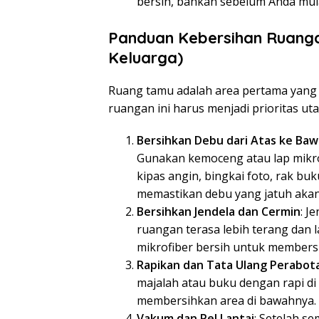
bersih, bahkan sebelum Anda mul
Panduan Kebersihan Ruang
Keluarga)
Ruang tamu adalah area pertama yang a
ruangan ini harus menjadi prioritas ut
Bersihkan Debu dari Atas ke Ba
Gunakan kemoceng atau lap mikrof
kipas angin, bingkai foto, rak bu
memastikan debu yang jatuh akan 
Bersihkan Jendela dan Cermin
: J
ruangan terasa lebih terang dan 
mikrofiber bersih untuk membersih
Rapikan dan Tata Ulang Perabot
majalah atau buku dengan rapi di
membersihkan area di bawahnya.
Vakum dan Pel Lantai
: Setelah s