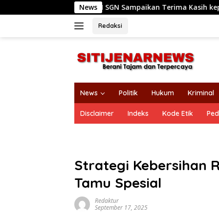
Langsung
, SPBUN SGN Sampaikan Terima Kasih kepada Pimpinan DPR RI atas
News
ke
konten
Redaksi
News
Politik
Hukum
Kriminal
Disclaimer
Indeks
Kode Etik
Ped
Strategi Kebersihan
Tamu Spesial
Redaktur
September 17, 2025