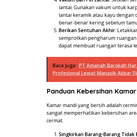
lantai. Gunakan vakum untuk karpet
lantai keramik atau kayu dengan c
benar-benar kering sebelum tamu
Berikan Sentuhan Akhir
: Letakka
semprotkan pengharum ruangan d
dapat membuat ruangan terasa l
Baca juga:
PT Amanah Barokah Hara
Profesional Lewat Manasik Akbar Di 
Panduan Kebersihan Kamar
Kamar mandi yang bersih adalah cermi
sangat memperhatikan kebersihan area
cermat.
Singkirkan Barang-Barang Tidak