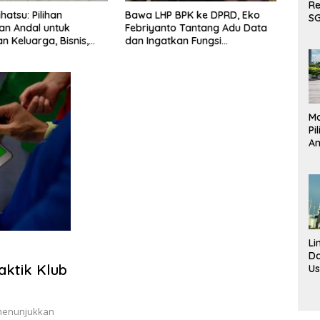
Re
hatsu: Pilihan
Bawa LHP BPK ke DPRD, Eko
Lima
S
n Andal untuk
Febriyanto Tantang Adu Data
Usul
Te
n Keluarga, Bisnis,
dan Ingatkan Fungsi
Pros
ke
litas Harian
Pengawasan Dewan
Fasil
DP
Pemer
Fa
Pe
Pe
Mo
Pi
An
K
Ke
da
Ha
Li
D
aktik Klub
U
To
N
Fa
 menunjukkan