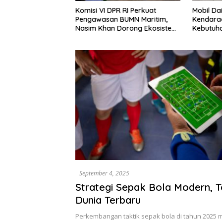
k Menuju
Komisi VI DPR RI Perkuat
Mobil Dai
, SPBUN SGN
Pengawasan BUMN Maritim,
Kendaraa
erima Kasih
Nasim Khan Dorong Ekosistem
Kebutuha
inan DPR RI atas
Laut Lebih Terintegrasi
dan Mobi
nyelesaian
September 4, 2025
Strategi Sepak Bola Modern, T
Dunia Terbaru
Perkembangan taktik sepak bola di tahun 2025