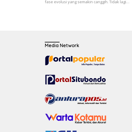
fase evolusi yang semakin canggih. Tidak lagi…
Media Network