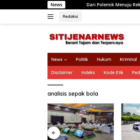
Langsung
News
Dari Polemik Menuju Rekonsiliasi,
ke
konten
Redaksi
News
Politik
Hukum
Kriminal
Disclaimer
Indeks
Kode Etik
Ped
analisis sepak bola