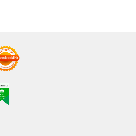
engawalan ke
merintah Pusat.