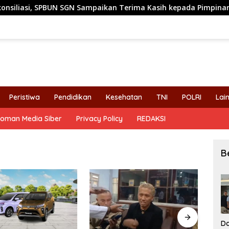
 SPBUN SGN Sampaikan Terima Kasih kepada Pimpinan DPR RI atas
Peristiwa
Pendidikan
Kesehatan
TNI
POLRI
Lai
oman Media Siber
Privacy Policy
REDAKSI
B
Da