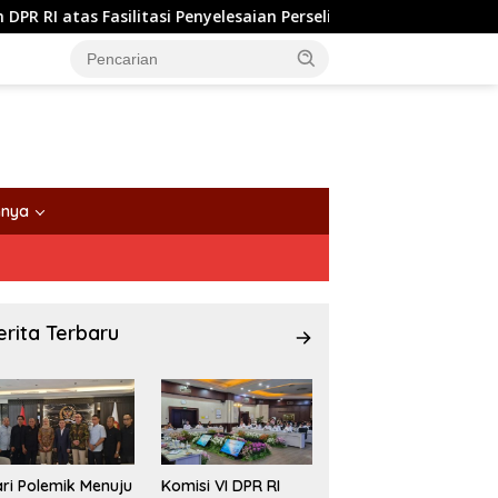
 Fasilitasi Penyelesaian Perselisihan
Komisi VI DPR R
nnya
erita Terbaru
ri Polemik Menuju
Komisi VI DPR RI