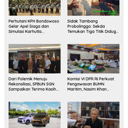
Perhutani KPH Bondowoso
Sidak Tambang
Gelar Apel Siaga dan
Probolinggo: Sekda
Simulasi Karhutla
Temukan Tiga Titik Diduga
dilanjutkan Patroli
Tak Berizin, APH Didorong
Bersama Tingkatkan
Bertindak
Kesiapsiagaan Personel
Dari Polemik Menuju
Komisi VI DPR RI Perkuat
Rekonsiliasi, SPBUN SGN
Pengawasan BUMN
Sampaikan Terima Kasih
Maritim, Nasim Khan
kepada Pimpinan DPR RI
Dorong Ekosistem Laut
atas Fasilitasi Penyelesaian
Lebih Terintegrasi
Perselisihan