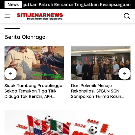
Langsung
a dilanjutkan Patroli Bersama Tingkatkan Kesiapsiagaan Person
News
ke
konten
Berita Olahraga
Sidak Tambang Probolinggo:
Dari Polemik Menuju
Sekda Temukan Tiga Titik
Rekonsiliasi, SPBUN SGN
Diduga Tak Berizin, APH
Sampaikan Terima Kasih
Didorong Bertindak
kepada Pimpinan DPR RI
atas Fasilitasi Penyelesaian
Perselisihan