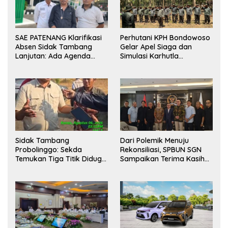
SAE PATENANG Klarifikasi
Perhutani KPH Bondowoso
Absen Sidak Tambang
Gelar Apel Siaga dan
Lanjutan: Ada Agenda
Simulasi Karhutla
Audiensi ke Pemkot
dilanjutkan Patroli
Bersama Tingkatkan
Kesiapsiagaan Personel
Sidak Tambang
Dari Polemik Menuju
Probolinggo: Sekda
Rekonsiliasi, SPBUN SGN
Temukan Tiga Titik Diduga
Sampaikan Terima Kasih
Tak Berizin, APH Didorong
kepada Pimpinan DPR RI
Bertindak
atas Fasilitasi Penyelesaian
Perselisihan