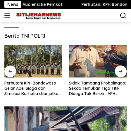
Langsung
nda Audiensi ke Pemkot
News
Perhutani KPH Bondowoso Gelar
ke
konten
Berita TNI POLRI
Perhutani KPH Bondowoso
Sidak Tambang Probolinggo:
Gelar Apel Siaga dan
Sekda Temukan Tiga Titik
Simulasi Karhutla dilanjutkan
Diduga Tak Berizin, APH
Patroli Bersama Tingkatkan
Didorong Bertindak
Kesiapsiagaan Personel