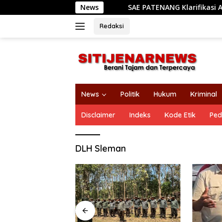
Langsung
News
SAE PATENANG Klarifikasi Absen S
ke
konten
Redaksi
News
Politik
Hukum
Kriminal
Disclaimer
Indeks
Kode Etik
Ped
DLH Sleman