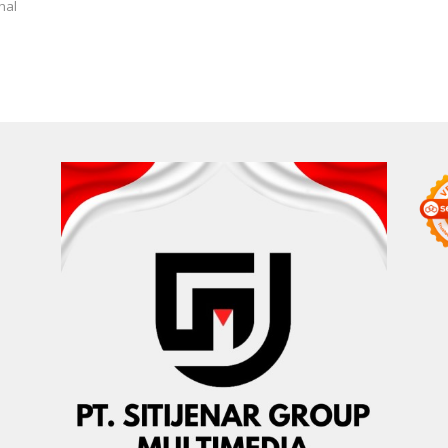
Le
hal