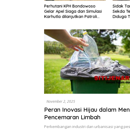
G Klarifikasi
Perhutani KPH Bondowoso
Sidak Ta
k Tambang
Gelar Apel Siaga dan Simulasi
Sekda Te
da Agenda Audiensi
Karhutla dilanjutkan Patroli
Diduga T
Bersama Tingkatkan
Didorong
Kesiapsiagaan Personel
November 2, 2025
Peran Inovasi Hijau dalam Me
Pencemaran Limbah
Perkembangan industri dan urbanisasi yang p