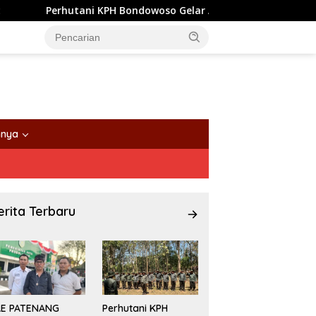
Perhutani KPH Bondowoso Gelar Apel Siaga dan Simulasi Karhu
nnya
erita Terbaru
AE PATENANG
Perhutani KPH