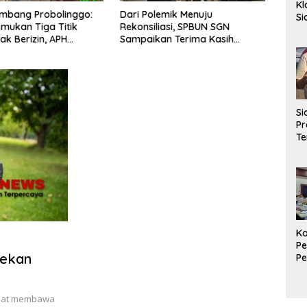
Kl
mbang Probolinggo:
Dari Polemik Menuju
Komis
S
mukan Tiga Titik
Rekonsiliasi, SPBUN SGN
Peng
La
ak Berizin, APH
Sampaikan Terima Kasih
Nasi
Ag
 Bertindak
kepada Pimpinan DPR RI atas
Laut 
P
Fasilitasi Penyelesaian
Perselisihan
S
Pr
Te
Di
AP
Be
Ko
Pe
nekan
P
Ma
K
Ek
esat membawa