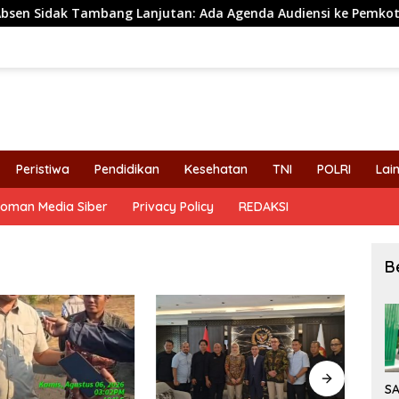
idak Tambang Lanjutan: Ada Agenda Audiensi ke Pemkot
Peristiwa
Pendidikan
Kesehatan
TNI
POLRI
Lai
oman Media Siber
Privacy Policy
REDAKSI
B
S