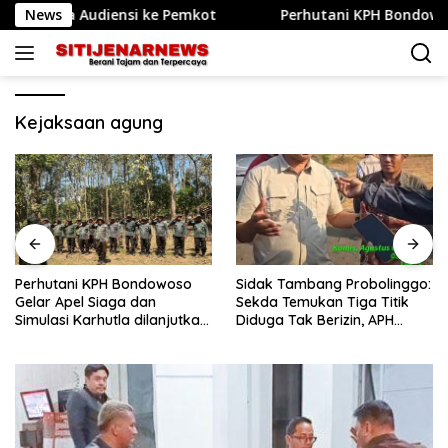
Langsung
enda Audiensi ke Pemkot
News
Perhutani KPH Bondowoso Gelar
ke
konten
Kejaksaan agung
Perhutani KPH Bondowoso
Sidak Tambang Probolinggo:
Gelar Apel Siaga dan
Sekda Temukan Tiga Titik
Simulasi Karhutla dilanjutkan
Diduga Tak Berizin, APH
Patroli Bersama Tingkatkan
Didorong Bertindak
Kesiapsiagaan Personel