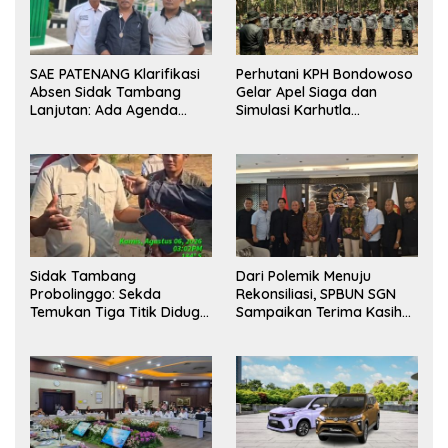
SAE PATENANG Klarifikasi
Perhutani KPH Bondowoso
Absen Sidak Tambang
Gelar Apel Siaga dan
Lanjutan: Ada Agenda
Simulasi Karhutla
Audiensi ke Pemkot
dilanjutkan Patroli
Bersama Tingkatkan
Kesiapsiagaan Personel
Sidak Tambang
Dari Polemik Menuju
Probolinggo: Sekda
Rekonsiliasi, SPBUN SGN
Temukan Tiga Titik Diduga
Sampaikan Terima Kasih
Tak Berizin, APH Didorong
kepada Pimpinan DPR RI
Bertindak
atas Fasilitasi Penyelesaian
Perselisihan