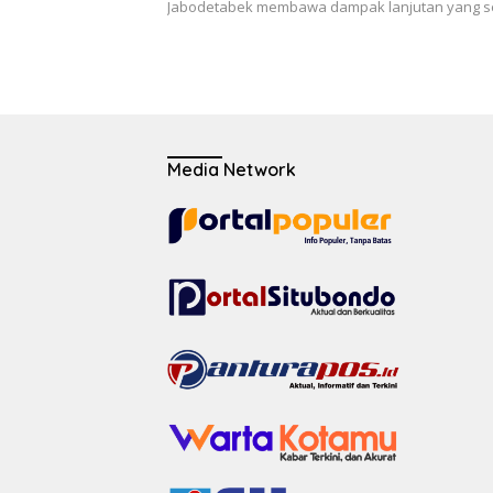
Jabodetabek membawa dampak lanjutan yang se
Media Network