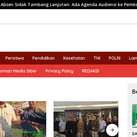
idak Tambang Lanjutan: Ada Agenda Audiensi ke Pemkot
Peristiwa
Pendidikan
Kesehatan
TNI
POLRI
Lai
oman Media Siber
Privacy Policy
REDAKSI
B
S