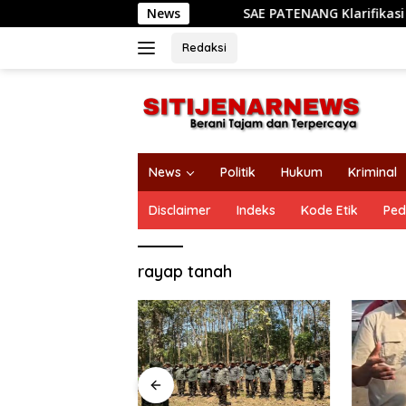
Langsung
News
SAE PATENANG Klarifikasi Absen S
ke
konten
Redaksi
News
Politik
Hukum
Kriminal
Disclaimer
Indeks
Kode Etik
Ped
rayap tanah