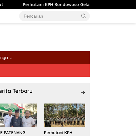
Perhutani KPH Bondowoso Gelar Apel Siaga dan Simulasi Karhu
nnya
erita Terbaru
AE PATENANG
Perhutani KPH