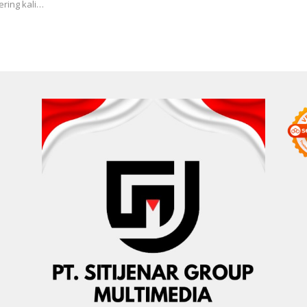
Le
ring kali…