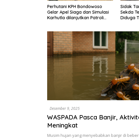
G Klarifikasi
Perhutani KPH Bondowoso
Sidak Ta
k Tambang
Gelar Apel Siaga dan Simulasi
Sekda Te
da Agenda Audiensi
Karhutla dilanjutkan Patroli
Diduga T
Bersama Tingkatkan
Didorong
Kesiapsiagaan Personel
Desember 9, 2025
WASPADA Pasca Banjir, Aktivi
Meningkat
Musim hujan yang menyebabkan banjir di beber