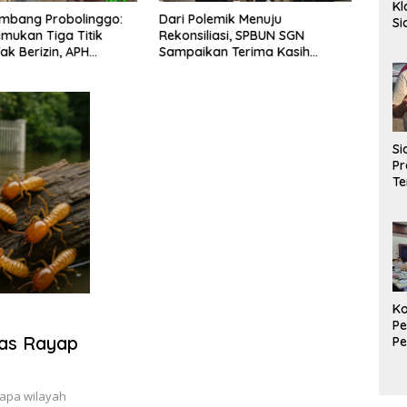
Kl
mbang Probolinggo:
Dari Polemik Menuju
Komis
S
mukan Tiga Titik
Rekonsiliasi, SPBUN SGN
Peng
La
ak Berizin, APH
Sampaikan Terima Kasih
Nasi
Ag
 Bertindak
kepada Pimpinan DPR RI atas
Laut 
P
Fasilitasi Penyelesaian
Perselisihan
S
Pr
Te
Di
AP
Be
Ko
Pe
tas Rayap
P
Ma
K
Ek
apa wilayah