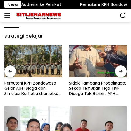
Langsung
enda Audiensi ke Pemkot
News
Perhutani KPH Bondowoso Gela
ke
konten
strategi belajar
Perhutani KPH Bondowoso
Sidak Tambang Probolinggo:
Gelar Apel Siaga dan
Sekda Temukan Tiga Titik
Simulasi Karhutla dilanjutkan
Diduga Tak Berizin, APH
Patroli Bersama Tingkatkan
Didorong Bertindak
Kesiapsiagaan Personel