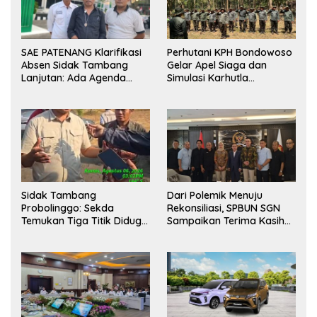
SAE PATENANG Klarifikasi
Perhutani KPH Bondowoso
Absen Sidak Tambang
Gelar Apel Siaga dan
Lanjutan: Ada Agenda
Simulasi Karhutla
Audiensi ke Pemkot
dilanjutkan Patroli
Bersama Tingkatkan
Kesiapsiagaan Personel
Sidak Tambang
Dari Polemik Menuju
Probolinggo: Sekda
Rekonsiliasi, SPBUN SGN
Temukan Tiga Titik Diduga
Sampaikan Terima Kasih
Tak Berizin, APH Didorong
kepada Pimpinan DPR RI
Bertindak
atas Fasilitasi Penyelesaian
Perselisihan