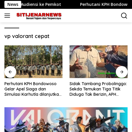
Langsung
da Audiensi ke Pemkot
News
Perhutani KPH Bondowoso Gelar 
ke
konten
vp valorant cepat
Perhutani KPH Bondowoso
Sidak Tambang Probolinggo:
Gelar Apel Siaga dan
Sekda Temukan Tiga Titik
Simulasi Karhutla dilanjutkan
Diduga Tak Berizin, APH
Patroli Bersama Tingkatkan
Didorong Bertindak
Kesiapsiagaan Personel