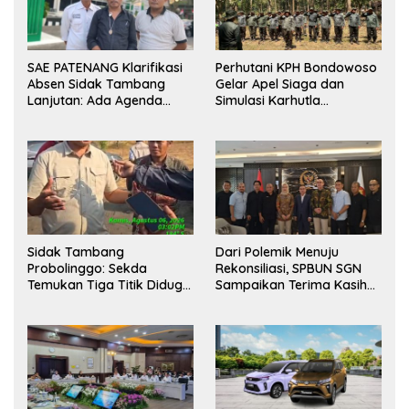
SAE PATENANG Klarifikasi
Perhutani KPH Bondowoso
Absen Sidak Tambang
Gelar Apel Siaga dan
Lanjutan: Ada Agenda
Simulasi Karhutla
Audiensi ke Pemkot
dilanjutkan Patroli
Bersama Tingkatkan
Kesiapsiagaan Personel
Sidak Tambang
Dari Polemik Menuju
Probolinggo: Sekda
Rekonsiliasi, SPBUN SGN
Temukan Tiga Titik Diduga
Sampaikan Terima Kasih
Tak Berizin, APH Didorong
kepada Pimpinan DPR RI
Bertindak
atas Fasilitasi Penyelesaian
Perselisihan