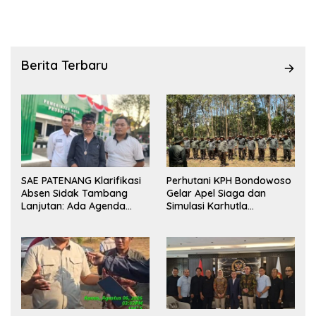
Berita Terbaru
SAE PATENANG Klarifikasi
Perhutani KPH Bondowoso
Absen Sidak Tambang
Gelar Apel Siaga dan
Lanjutan: Ada Agenda
Simulasi Karhutla
Audiensi ke Pemkot
dilanjutkan Patroli
Bersama Tingkatkan
Kesiapsiagaan Personel