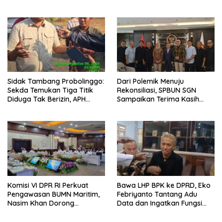
Audiensi ke Pemkot
Patroli Bersama Tingkatkan
Kesiapsiagaan Personel
Sidak Tambang Probolinggo:
Dari Polemik Menuju
Sekda Temukan Tiga Titik
Rekonsiliasi, SPBUN SGN
Diduga Tak Berizin, APH
Sampaikan Terima Kasih
Didorong Bertindak
kepada Pimpinan DPR RI
atas Fasilitasi Penyelesaian
Perselisihan
Bawa LHP BPK ke DPRD, Eko
Komisi VI DPR RI Perkuat
Febriyanto Tantang Adu
Pengawasan BUMN Maritim,
Data dan Ingatkan Fungsi
Nasim Khan Dorong
Pengawasan Dewan
Ekosistem Laut Lebih
Terintegrasi