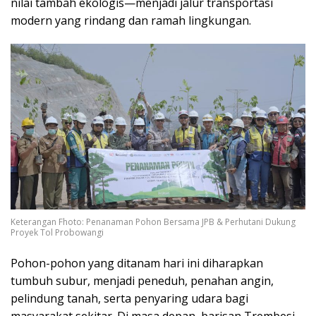
nilai tambah ekologis—menjadi jalur transportasi
modern yang rindang dan ramah lingkungan.
Keterangan Fhoto: Penanaman Pohon Bersama JPB & Perhutani Dukung
Proyek Tol Probowangi
Pohon-pohon yang ditanam hari ini diharapkan
tumbuh subur, menjadi peneduh, penahan angin,
pelindung tanah, serta penyaring udara bagi
masyarakat sekitar. Di masa depan, barisan Trembesi