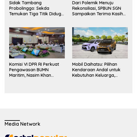
Sidak Tambang
Dari Polemik Menuju
Probolinggo: Sekda
Rekonsiliasi, SPBUN SGN
Temukan Tiga Titik Diduga
Sampaikan Terima Kasih
Tak Berizin, APH Didorong
kepada Pimpinan DPR RI
Bertindak
atas Fasilitasi Penyelesaian
Perselisihan
Komisi VI DPR RI Perkuat
Mobil Daihatsu: Pilihan
Pengawasan BUMN
Kendaraan Andal untuk
Maritim, Nasim Khan
Kebutuhan Keluarga,
Dorong Ekosistem Laut
Bisnis, dan Mobilitas Harian
Lebih Terintegrasi
Media Network