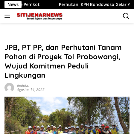
Langsung
emkot
News
Perhutani KPH Bondowoso Gelar Apel Siaga dan Si
ke
konten
JPB, PT PP, dan Perhutani Tanam
Pohon di Proyek Tol Probowangi,
Wujud Komitmen Peduli
Lingkungan
Redaksi
Agustus 14, 2025