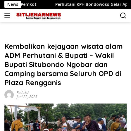
Langsung
ot
News
Perhutani KPH Bondowoso Gelar Apel Siaga dan Simul
ke
konten
Kembalikan kejayaan wisata alam
ADM Perhutani & Bupati – Wakil
Bupati Situbondo Ngobar dan
Camping bersama Seluruh OPD di
Plaza Rengganis
Redaksi
Juni 22, 2025