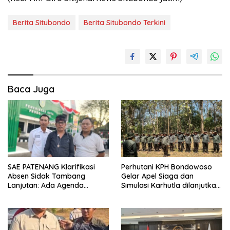
Berita Situbondo
Berita Situbondo Terkini
Baca Juga
SAE PATENANG Klarifikasi
Perhutani KPH Bondowoso
Absen Sidak Tambang
Gelar Apel Siaga dan
Lanjutan: Ada Agenda
Simulasi Karhutla dilanjutkan
Audiensi ke Pemkot
Patroli Bersama Tingkatkan
Kesiapsiagaan Personel