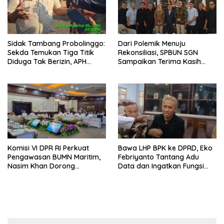
Sidak Tambang Probolinggo:
Dari Polemik Menuju
Sekda Temukan Tiga Titik
Rekonsiliasi, SPBUN SGN
Diduga Tak Berizin, APH
Sampaikan Terima Kasih
Didorong Bertindak
kepada Pimpinan DPR RI
atas Fasilitasi Penyelesaian
Perselisihan
Bawa LHP BPK ke DPRD, Eko
Komisi VI DPR RI Perkuat
Febriyanto Tantang Adu
Pengawasan BUMN Maritim,
Data dan Ingatkan Fungsi
Nasim Khan Dorong
Pengawasan Dewan
Ekosistem Laut Lebih
Terintegrasi