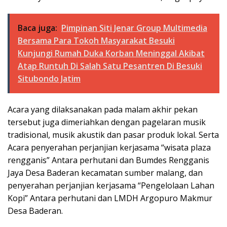
Baca juga:
Pimpinan Siti Jenar Group Multimedia
Bersama Para Tokoh Masyarakat Besuki
Kunjungi Rumah Duka Korban Meninggal Akibat
Atap Runtuh Di Salah Satu Pesantren Di Besuki
Situbondo Jatim
Acara yang dilaksanakan pada malam akhir pekan
tersebut juga dimeriahkan dengan pagelaran musik
tradisional, musik akustik dan pasar produk lokal. Serta
Acara penyerahan perjanjian kerjasama “wisata plaza
rengganis” Antara perhutani dan Bumdes Rengganis
Jaya Desa Baderan kecamatan sumber malang, dan
penyerahan perjanjian kerjasama “Pengelolaan Lahan
Kopi” Antara perhutani dan LMDH Argopuro Makmur
Desa Baderan.