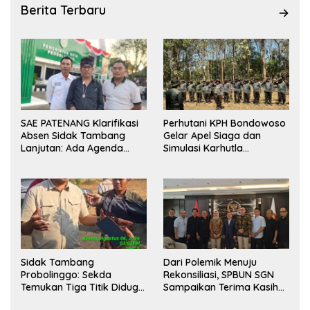
Berita Terbaru
SAE PATENANG Klarifikasi
Perhutani KPH Bondowoso
Absen Sidak Tambang
Gelar Apel Siaga dan
Lanjutan: Ada Agenda
Simulasi Karhutla
Audiensi ke Pemkot
dilanjutkan Patroli
Bersama Tingkatkan
Kesiapsiagaan Personel
Sidak Tambang
Dari Polemik Menuju
Probolinggo: Sekda
Rekonsiliasi, SPBUN SGN
Temukan Tiga Titik Diduga
Sampaikan Terima Kasih
Tak Berizin, APH Didorong
kepada Pimpinan DPR RI