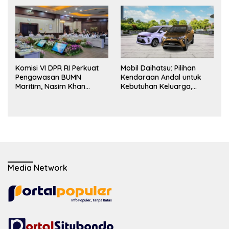
Bertindak
atas Fasilitasi Penyelesaian
Perselisihan
Komisi VI DPR RI Perkuat
Mobil Daihatsu: Pilihan
Pengawasan BUMN
Kendaraan Andal untuk
Maritim, Nasim Khan
Kebutuhan Keluarga,
Dorong Ekosistem Laut
Bisnis, dan Mobilitas Harian
Lebih Terintegrasi
Media Network