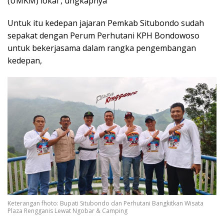
(UMKM) lokal , ungkapnya
Untuk itu kedepan jajaran Pemkab Situbondo sudah
sepakat dengan Perum Perhutani KPH Bondowoso
untuk bekerjasama dalam rangka pengembangan
kedepan,
Keterangan fhoto: Bupati Situbondo dan Perhutani Bangkitkan Wisata
Plaza Rengganis Lewat Ngobar & Camping