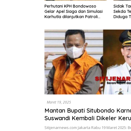
G Klarifikasi
Perhutani KPH Bondowoso
Sidak Ta
k Tambang
Gelar Apel Siaga dan Simulasi
Sekda Te
da Agenda Audiensi
Karhutla dilanjutkan Patroli
Diduga T
Bersama Tingkatkan
Didorong
Kesiapsiagaan Personel
Maret 19, 2025
Mantan Bupati Situbondo Karn
Suswandi Kembali Dikeler Ker
Penyidik KPK.Apa kira-kira Mat
Sitijenarnews.com Jakarta Rabu 19 Maret 2025: B