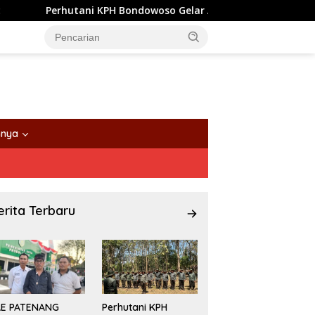
erhutani KPH Bondowoso Gelar Apel Siaga dan Simulasi Karhutl
nnya
erita Terbaru
AE PATENANG
Perhutani KPH