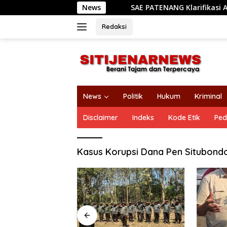
Langsung
News
SAE PATENANG Klarifikasi Absen Sid
ke
konten
Redaksi
News
Politik
Hukum
Kriminal
Disclaimer
Indeks
Kode Etik
Ped
Kasus Korupsi Dana Pen Situbond