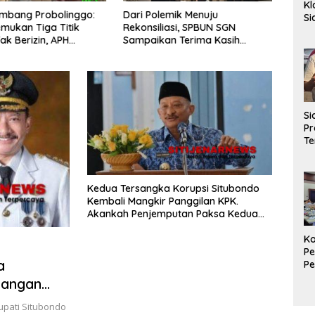
Kl
mbang Probolinggo:
Dari Polemik Menuju
Komis
S
mukan Tiga Titik
Rekonsiliasi, SPBUN SGN
Peng
La
ak Berizin, APH
Sampaikan Terima Kasih
Nasi
Ag
 Bertindak
kepada Pimpinan DPR RI atas
Laut 
P
Fasilitasi Penyelesaian
Perselisihan
S
Pr
Te
Di
AP
Be
Kedua Tersangka Korupsi Situbondo
Kembali Mangkir Panggilan KPK.
Akankah Penjemputan Paksa Kedua
Tersangka Tersebut akan dilakukan
Ko
Beberapa hari kedepan.?
Pe
a
P
Ma
uangan
K
eri
Ek
upati Situbondo