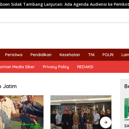
ak Tambang Lanjutan: Ada Agenda Audiensi ke Pemkot
P
Peristiwa
Pendidikan
Kesehatan
TNI
POLRI
Lai
oman Media Siber
Privacy Policy
REDAKSI
o Jatim
B
S