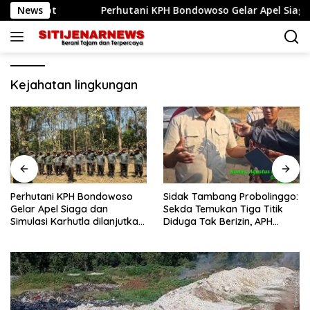
Langsung
emkot
News
Perhutani KPH Bondowoso Gelar Apel Siaga dan Si
ke
konten
Kejahatan lingkungan
Perhutani KPH Bondowoso
Sidak Tambang Probolinggo:
Gelar Apel Siaga dan
Sekda Temukan Tiga Titik
Simulasi Karhutla dilanjutkan
Diduga Tak Berizin, APH
Patroli Bersama Tingkatkan
Didorong Bertindak
Kesiapsiagaan Personel