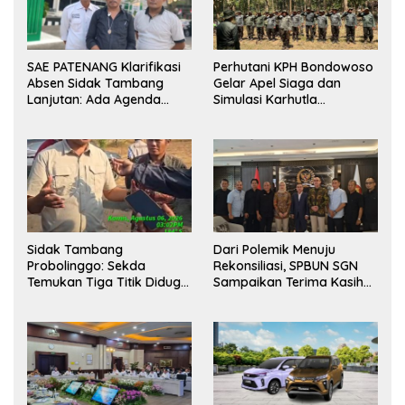
SAE PATENANG Klarifikasi
Perhutani KPH Bondowoso
Absen Sidak Tambang
Gelar Apel Siaga dan
Lanjutan: Ada Agenda
Simulasi Karhutla
Audiensi ke Pemkot
dilanjutkan Patroli
Bersama Tingkatkan
Kesiapsiagaan Personel
Sidak Tambang
Dari Polemik Menuju
Probolinggo: Sekda
Rekonsiliasi, SPBUN SGN
Temukan Tiga Titik Diduga
Sampaikan Terima Kasih
Tak Berizin, APH Didorong
kepada Pimpinan DPR RI
Bertindak
atas Fasilitasi Penyelesaian
Perselisihan