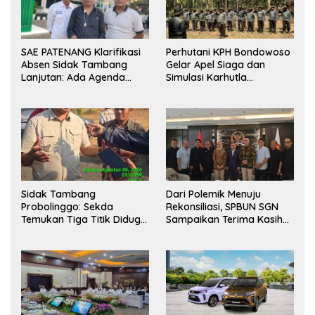
SAE PATENANG Klarifikasi
Perhutani KPH Bondowoso
Absen Sidak Tambang
Gelar Apel Siaga dan
Lanjutan: Ada Agenda
Simulasi Karhutla
Audiensi ke Pemkot
dilanjutkan Patroli
Bersama Tingkatkan
Kesiapsiagaan Personel
Sidak Tambang
Dari Polemik Menuju
Probolinggo: Sekda
Rekonsiliasi, SPBUN SGN
Temukan Tiga Titik Diduga
Sampaikan Terima Kasih
Tak Berizin, APH Didorong
kepada Pimpinan DPR RI
Bertindak
atas Fasilitasi Penyelesaian
Perselisihan