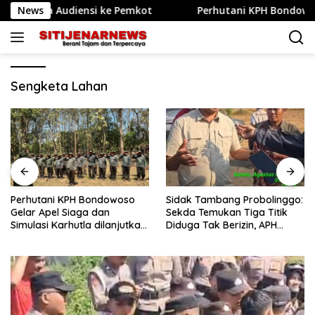
Langsung
enda Audiensi ke Pemkot
News
Perhutani KPH Bondowoso Gelar
ke
konten
Sengketa Lahan
Perhutani KPH Bondowoso
Sidak Tambang Probolinggo:
Gelar Apel Siaga dan
Sekda Temukan Tiga Titik
Simulasi Karhutla dilanjutkan
Diduga Tak Berizin, APH
Patroli Bersama Tingkatkan
Didorong Bertindak
Kesiapsiagaan Personel