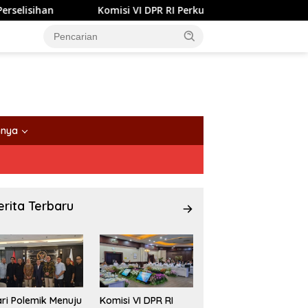
si VI DPR RI Perkuat Pengawasan BUMN Maritim, Nasim Khan Do
nnya
erita Terbaru
ri Polemik Menuju
Komisi VI DPR RI