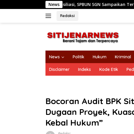
Langsung
ekonsiliasi, SPBUN SGN Sampaikan Terima Kasih kepada Pimpinan 
News
ke
konten
Redaksi
News
Politik
Hukum
Kriminal
Disclaimer
Indeks
Kode Etik
Ped
Bocoran Audit BPK Si
Dugaan Proyek, Kuas
Kebal Hukum”
Redaksi