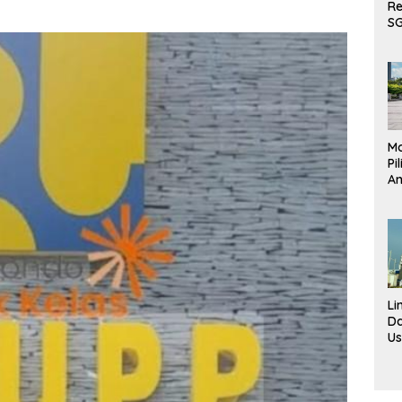
Re
S
Te
ke
DP
Fa
Pe
Pe
Mo
Pi
An
K
Ke
da
Ha
Li
D
U
To
N
Fa