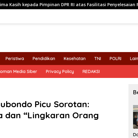
DPR RI atas Fasilitasi Penyelesaian Perselisihan
Komi
Peristiwa
Pendidikan
Kesehatan
TNI
POLRI
Lai
oman Media Siber
Privacy Policy
REDAKSI
B
tubondo Picu Sorotan:
a dan “Lingkaran Orang
Da