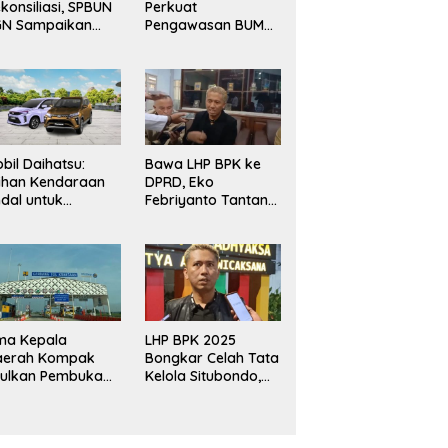
konsiliasi, SPBUN
Perkuat
GN Sampaikan
Pengawasan BUMN
rima Kasih
Maritim, Nasim
pada Pimpinan
Khan Dorong
R RI atas
Ekosistem Laut
silitasi
Lebih Terintegrasi
nyelesaian
rselisihan
bil Daihatsu:
Bawa LHP BPK ke
lihan Kendaraan
DPRD, Eko
dal untuk
Febriyanto Tantang
ebutuhan
Adu Data dan
luarga, Bisnis,
Ingatkan Fungsi
n Mobilitas
Pengawasan Dewan
rian
ma Kepala
LHP BPK 2025
aerah Kompak
Bongkar Celah Tata
sulkan Pembukaan
Kelola Situbondo,
l Prosiwangi, HM
Miliaran Potensi
asim Khan
Pendapatan Belum
silitasi
Terserap