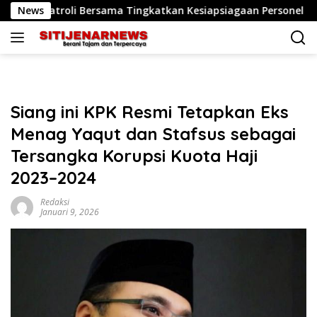
Langsung
roli Bersama Tingkatkan Kesiapsiagaan Personel
News
Sidak 
ke
konten
Siang ini KPK Resmi Tetapkan Eks
Menag Yaqut dan Stafsus sebagai
Tersangka Korupsi Kuota Haji
2023–2024
Redaksi
Januari 9, 2026