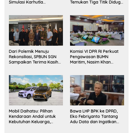
Simulasi Karhutla
Temukan Tiga Titik Diduga
dilanjutkan Patroli
Tak Berizin, APH Didorong
Bersama Tingkatkan
Bertindak
Kesiapsiagaan Personel
Dari Polemik Menuju
Komisi VI DPR RI Perkuat
Rekonsiliasi, SPBUN SGN
Pengawasan BUMN
Sampaikan Terima Kasih
Maritim, Nasim Khan
kepada Pimpinan DPR RI
Dorong Ekosistem Laut
atas Fasilitasi Penyelesaian
Lebih Terintegrasi
Perselisihan
Mobil Daihatsu: Pilihan
Bawa LHP BPK ke DPRD,
Kendaraan Andal untuk
Eko Febriyanto Tantang
Kebutuhan Keluarga,
Adu Data dan Ingatkan
Bisnis, dan Mobilitas Harian
Fungsi Pengawasan Dewan