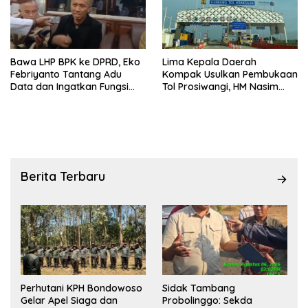
Lima Kepala Daerah
Bawa LHP BPK ke DPRD, Eko
Kompak Usulkan Pembukaan
Febriyanto Tantang Adu
Tol Prosiwangi, HM Nasim
Data dan Ingatkan Fungsi
Khan Fasilitasi Pengawalan
Pengawasan Dewan
ke Pemerintah Pusat.
Berita Terbaru
Perhutani KPH Bondowoso
Sidak Tambang
Gelar Apel Siaga dan
Probolinggo: Sekda