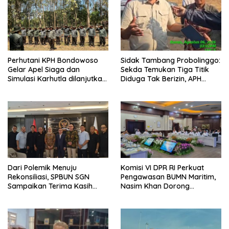
Perhutani KPH Bondowoso
Sidak Tambang Probolinggo:
Gelar Apel Siaga dan
Sekda Temukan Tiga Titik
Simulasi Karhutla dilanjutkan
Diduga Tak Berizin, APH
Patroli Bersama Tingkatkan
Didorong Bertindak
Kesiapsiagaan Personel
Dari Polemik Menuju
Komisi VI DPR RI Perkuat
Rekonsiliasi, SPBUN SGN
Pengawasan BUMN Maritim,
Sampaikan Terima Kasih
Nasim Khan Dorong
kepada Pimpinan DPR RI
Ekosistem Laut Lebih
atas Fasilitasi Penyelesaian
Terintegrasi
Perselisihan