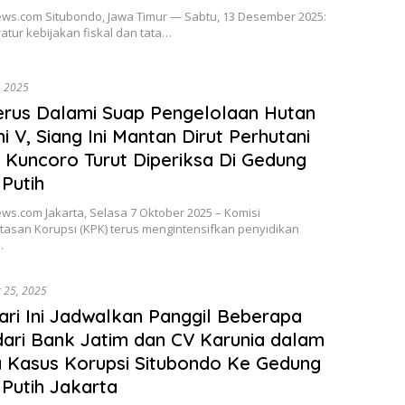
news.com Situbondo, Jawa Timur — Sabtu, 13 Desember 2025:
ratur kebijakan fiskal dan tata…
, 2025
rus Dalami Suap Pengelolaan Hutan
ni V, Siang Ini Mantan Dirut Perhutani
Kuncoro Turut Diperiksa Di Gedung
Putih
ews.com Jakarta, Selasa 7 Oktober 2025 – Komisi
asan Korupsi (KPK) terus mengintensifkan penyidikan
…
 25, 2025
ri Ini Jadwalkan Panggil Beberapa
dari Bank Jatim dan CV Karunia dalam
 Kasus Korupsi Situbondo Ke Gedung
Putih Jakarta