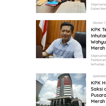
Sitijenar
Dalam lite
Oktober 7
KPK Te
Inhuta
Wahyu 
Merah 
Sitijenarn
Pemberant
terhadap
September
KPK Ha
Saksi 
Pusara
Merah 