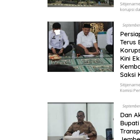
Sitijenar
korupsi d
September
Persi
Terus 
Korups
Kini E
Kembal
Saksi 
Sitijenarn
Komisi Pe
September
Dan Ak
Bupati
Trans
Jembe