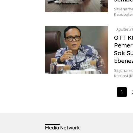
Sitijenar
Kabupaten
Agustus 2
OTT KP
Pemera
Sok Su
Ebenez
Sitijenarn
Korupsi (
Paginasi
1
pos
Media Network