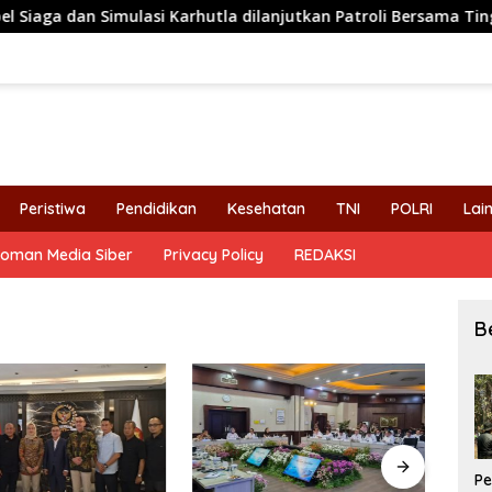
si Karhutla dilanjutkan Patroli Bersama Tingkatkan Kesiapsia
Peristiwa
Pendidikan
Kesehatan
TNI
POLRI
Lai
oman Media Siber
Privacy Policy
REDAKSI
B
Pe