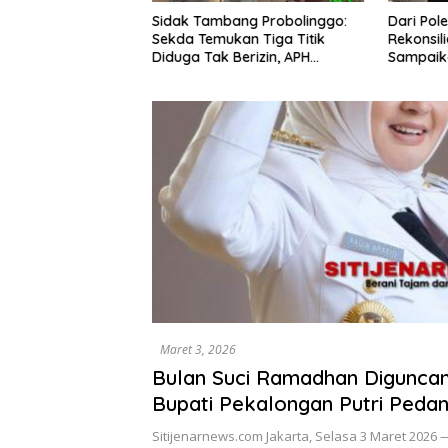
KPH Bondowoso
Sidak Tambang Probolinggo:
Dari Pol
iaga dan Simulasi
Sekda Temukan Tiga Titik
Rekonsil
anjutkan Patroli
Diduga Tak Berizin, APH
Sampaik
ngkatkan
Didorong Bertindak
kepada P
an Personel
Fasilitas
Perselisi
Maret 3, 2026
Bulan Suci Ramadhan Digunca
Bupati Pekalongan Putri Peda
Senior Kembali Masuk Jerat K
Sitijenarnews.com Jakarta, Selasa 3 Maret 2026 