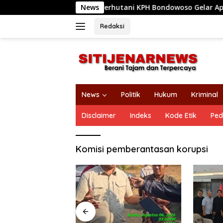
Langsung
Perhutani KPH Bondowoso Gelar Apel Siaga dan Simula
News
ke
konten
Redaksi
News
Politik
Hukum
Kriminal
Disclaimer
Indeks
Kode Etik
Ped
Komisi pemberantasan korupsi