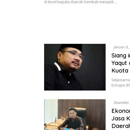
di level kepala daerah kembali menjadi…
Januari 9,
Siang 
Yaqut 
Kuota 
Sitijenarn
Korupsi (
Desember 
Ekonom
Jasa K
Daera