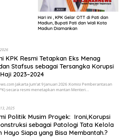
Ha
Hari ini , KPK Gelar OTT di Pati dan
Madiun, Bupati Pati dan Wali Kota
Madiun Diamankan
 2026
ini KPK Resmi Tetapkan Eks Menag
dan Stafsus sebagai Tersangka Korupsi
Haji 2023–2024
ews.com Jakarta Jum’at 9 Januari 2026 :Komisi Pemberantasan
KPK) secara resmi menetapkan mantan Menteri…
13, 2025
i Politik Musim Proyek: Ironi,Korupsi
onstruksi sebagai Patologi Tata Kelola
h Hayo Siapa yang Bisa Membantah.?