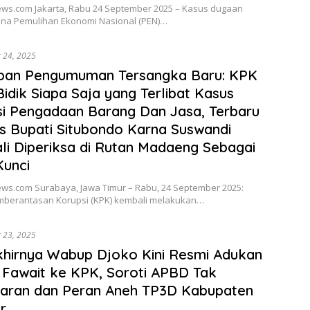
news.com Jakarta, Rabu 24 September 2025 – Kasus dugaan
ana Pemulihan Ekonomi Nasional (PEN)…
 24, 2025
apan Pengumuman Tersangka Baru: KPK
Bidik Siapa Saja yang Terlibat Kasus
i Pengadaan Barang Dan Jasa, Terbaru
ks Bupati Situbondo Karna Suswandi
i Diperiksa di Rutan Madaeng Sebagai
Kunci
ews.com Surabaya, Jawa Timur – Rabu, 24 September 2025:
mberantasan Korupsi (KPK) kembali melakukan…
 23, 2025
hirnya Wabup Djoko Kini Resmi Adukan
 Fawait ke KPK, Soroti APBD Tak
paran dan Peran Aneh TP3D Kabupaten
r