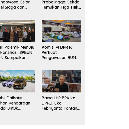
ondowoso Gelar
Probolinggo: Sekda
L
 Daihatsu: Pilihan
Bawa LHP BPK ke DPRD, Eko
el Siaga dan
Temukan Tiga Titik
U
araan Andal untuk
Febriyanto Tantang Adu Data
mulasi Karhutla
Diduga Tak Berizin,
P
uhan Keluarga, Bisnis,
dan Ingatkan Fungsi
lanjutkan Patroli
APH Didorong
F
obilitas Harian
Pengawasan Dewan
ersama
Bertindak
P
ngkatkan
siapsiagaan
rsonel
ri Polemik Menuju
Komisi VI DPR RI
konsiliasi, SPBUN
Perkuat
GN Sampaikan
Pengawasan BUMN
rima Kasih
Maritim, Nasim
pada Pimpinan
Khan Dorong
R RI atas
Ekosistem Laut
silitasi
Lebih Terintegrasi
nyelesaian
rselisihan
bil Daihatsu:
Bawa LHP BPK ke
lihan Kendaraan
DPRD, Eko
dal untuk
Febriyanto Tantang
ebutuhan
Adu Data dan
luarga, Bisnis,
Ingatkan Fungsi
n Mobilitas
Pengawasan Dewan