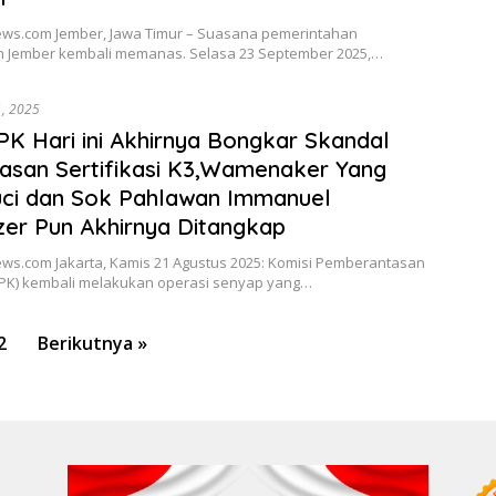
news.com Jember, Jawa Timur – Suasana pemerintahan
 Jember kembali memanas. Selasa 23 September 2025,…
1, 2025
K Hari ini Akhirnya Bongkar Skandal
san Sertifikasi K3,Wamenaker Yang
ci dan Sok Pahlawan Immanuel
er Pun Akhirnya Ditangkap
ews.com Jakarta, Kamis 21 Agustus 2025: Komisi Pemberantasan
KPK) kembali melakukan operasi senyap yang…
2
Berikutnya »