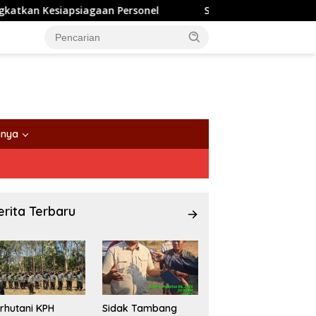
gaan Personel
Sidak Tambang Probolinggo: Sekda Temuk
nnya
erita Terbaru
rhutani KPH
Sidak Tambang