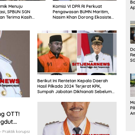
B
emik Menuju
Komisi VI DPR RI Perkuat
Mobil
Ap
iasi, SPBUN SGN
Pengawasan BUMN Maritim,
Kend
Si
an Terima Kasih
Nasim Khan Dorong Ekosistem
Kebut
di
impinan DPR RI atas
Laut Lebih Terintegrasi
dan M
B
i Penyelesaian
Ti
han
Ke
Pe
Da
Re
S
Te
ke
DP
Berikut Ini Rentetan Kepala Daerah
Fa
Hasil Pilkada 2024 Terjerat KPK,
Pe
Sumpah Jabatan Dikhianati Sebelum
Pe
Setahun Menjabat, Dan Sampai Awal
Mo
Tahun 2026 Ini Sudah 7 Bupati dan
Pi
Walikota Sudah Resmi Di Tangkap
ng OTT!
An
K
ngdut
Ke
PK
da
— Praktik korupsi