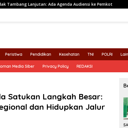
enda Audiensi ke Pemkot
Perhutani KPH Bondowoso Gela
Peristiwa
Pendidikan
Kesehatan
TNI
POLRI
Lai
oman Media Siber
Privacy Policy
REDAKSI
B
da Satukan Langkah Besar:
gional dan Hidupkan Jalur
S