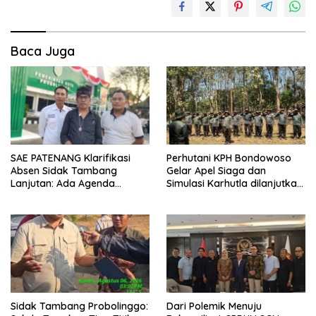
Baca Juga
SAE PATENANG Klarifikasi
Perhutani KPH Bondowoso
Absen Sidak Tambang
Gelar Apel Siaga dan
Lanjutan: Ada Agenda
Simulasi Karhutla dilanjutkan
Audiensi ke Pemkot
Patroli Bersama Tingkatkan
Kesiapsiagaan Personel
Sidak Tambang Probolinggo:
Dari Polemik Menuju