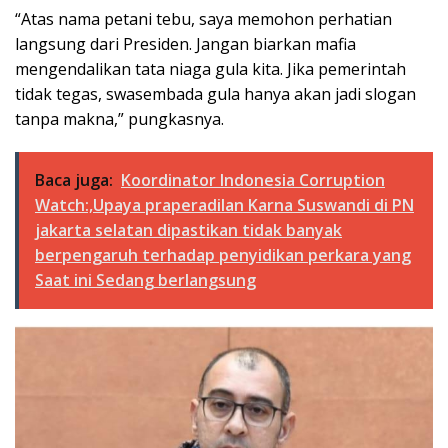
“Atas nama petani tebu, saya memohon perhatian
langsung dari Presiden. Jangan biarkan mafia
mengendalikan tata niaga gula kita. Jika pemerintah
tidak tegas, swasembada gula hanya akan jadi slogan
tanpa makna,” pungkasnya.
Baca juga:
Koordinator Indonesia Corruption
Watch:,Upaya praperadilan Karna Suswandi di PN
jakarta selatan dipastikan tidak banyak
berpengaruh terhadap penyidikan perkara yang
Saat ini Sedang berlangsung