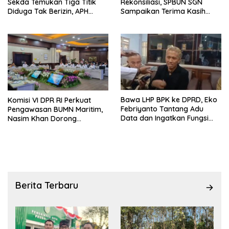
Sekda Temukan Tiga Titik
Rekonsiliasi, SPBUN SGN
Diduga Tak Berizin, APH
Sampaikan Terima Kasih
Didorong Bertindak
kepada Pimpinan DPR RI
atas Fasilitasi Penyelesaian
Perselisihan
Bawa LHP BPK ke DPRD, Eko
Komisi VI DPR RI Perkuat
Febriyanto Tantang Adu
Pengawasan BUMN Maritim,
Data dan Ingatkan Fungsi
Nasim Khan Dorong
Pengawasan Dewan
Ekosistem Laut Lebih
Terintegrasi
Berita Terbaru