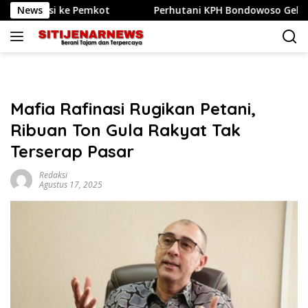
Langsung
e Pemkot
News
Perhutani KPH Bondowoso Gelar Apel Siaga dan
ke
konten
Mafia Rafinasi Rugikan Petani,
Ribuan Ton Gula Rakyat Tak
Terserap Pasar
Redaksi
Agustus 17, 2025