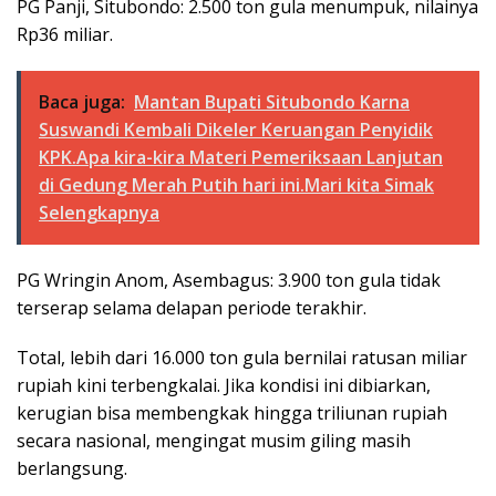
PG Panji, Situbondo: 2.500 ton gula menumpuk, nilainya
Rp36 miliar.
Baca juga:
Mantan Bupati Situbondo Karna
Suswandi Kembali Dikeler Keruangan Penyidik
KPK.Apa kira-kira Materi Pemeriksaan Lanjutan
di Gedung Merah Putih hari ini.Mari kita Simak
Selengkapnya
PG Wringin Anom, Asembagus: 3.900 ton gula tidak
terserap selama delapan periode terakhir.
Total, lebih dari 16.000 ton gula bernilai ratusan miliar
rupiah kini terbengkalai. Jika kondisi ini dibiarkan,
kerugian bisa membengkak hingga triliunan rupiah
secara nasional, mengingat musim giling masih
berlangsung.