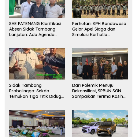
SAE PATENANG Klarifikasi
Perhutani KPH Bondowoso
Absen Sidak Tambang
Gelar Apel Siaga dan
Lanjutan: Ada Agenda
Simulasi Karhutla
Audiensi ke Pemkot
dilanjutkan Patroli
Bersama Tingkatkan
Kesiapsiagaan Personel
Sidak Tambang
Dari Polemik Menuju
Probolinggo: Sekda
Rekonsiliasi, SPBUN SGN
Temukan Tiga Titik Diduga
Sampaikan Terima Kasih
Tak Berizin, APH Didorong
kepada Pimpinan DPR RI
Bertindak
atas Fasilitasi Penyelesaian
Perselisihan