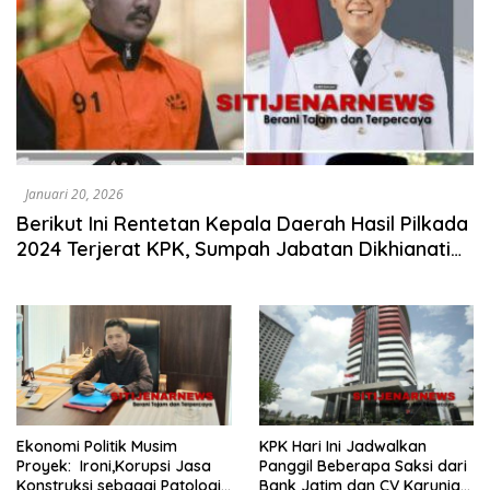
Januari 20, 2026
Berikut Ini Rentetan Kepala Daerah Hasil Pilkada
2024 Terjerat KPK, Sumpah Jabatan Dikhianati
Sebelum Setahun Menjabat, Dan Sampai Awal
Tahun 2026 Ini Sudah 7 Bupati dan Walikota
Sudah Resmi Di Tangkap
Ekonomi Politik Musim
KPK Hari Ini Jadwalkan
Proyek: Ironi,Korupsi Jasa
Panggil Beberapa Saksi dari
Konstruksi sebagai Patologi
Bank Jatim dan CV Karunia