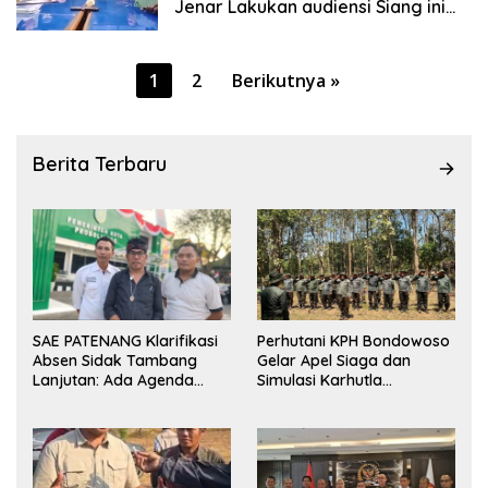
Jenar Lakukan audiensi Siang ini
dengan Inspektorat Pemkab
Situbondo
Paginasi
1
2
Berikutnya »
pos
Berita Terbaru
SAE PATENANG Klarifikasi
Perhutani KPH Bondowoso
Absen Sidak Tambang
Gelar Apel Siaga dan
Lanjutan: Ada Agenda
Simulasi Karhutla
Audiensi ke Pemkot
dilanjutkan Patroli
Bersama Tingkatkan
Kesiapsiagaan Personel