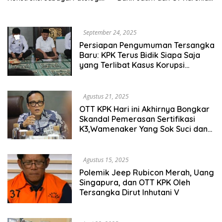
Tata Kelola Daerah Hayo
dalam Pusara Kasus Korupsi
Siapa yang Bisa
Situbondo Ke Gedung Merah
Membantah.?
Putih Jakarta
September 24, 2025
Persiapan Pengumuman Tersangka
Baru: KPK Terus Bidik Siapa Saja
yang Terlibat Kasus Korupsi
Pengadaan Barang Dan Jasa,
Terbaru Kini Eks Bupati Situbondo
Karna Suswandi Kembali Diperiksa
Agustus 21, 2025
di Rutan Madaeng Sebagai Saksi
OTT KPK Hari ini Akhirnya Bongkar
Kunci
Skandal Pemerasan Sertifikasi
K3,Wamenaker Yang Sok Suci dan
Sok Pahlawan Immanuel Ebenezer
Pun Akhirnya Ditangkap
Agustus 15, 2025
Polemik Jeep Rubicon Merah, Uang
Singapura, dan OTT KPK Oleh
Tersangka Dirut Inhutani V