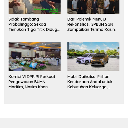
Sidak Tambang
Dari Polemik Menuju
Probolinggo: Sekda
Rekonsiliasi, SPBUN SGN
Temukan Tiga Titik Diduga
Sampaikan Terima Kasih
Tak Berizin, APH Didorong
kepada Pimpinan DPR RI
Bertindak
atas Fasilitasi Penyelesaian
Perselisihan
Komisi VI DPR RI Perkuat
Mobil Daihatsu: Pilihan
Pengawasan BUMN
Kendaraan Andal untuk
Maritim, Nasim Khan
Kebutuhan Keluarga,
Dorong Ekosistem Laut
Bisnis, dan Mobilitas Harian
Lebih Terintegrasi