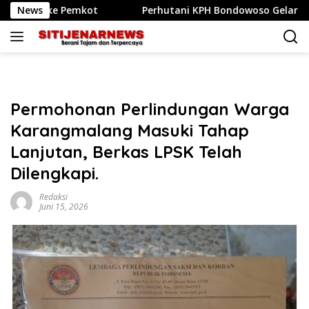
Langsung
mkot
News
Perhutani KPH Bondowoso Gelar Apel Siaga dan Si
ke
konten
Permohonan Perlindungan Warga
Karangmalang Masuki Tahap
Lanjutan, Berkas LPSK Telah
Dilengkapi.
Redaksi
Juni 15, 2026