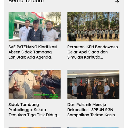
Berita Terbaru
SAE PATENANG Klarifikasi
Perhutani KPH Bondowoso
Absen Sidak Tambang
Gelar Apel Siaga dan
Lanjutan: Ada Agenda
Simulasi Karhutla
Audiensi ke Pemkot
dilanjutkan Patroli
Bersama Tingkatkan
Kesiapsiagaan Personel
Sidak Tambang
Dari Polemik Menuju
Probolinggo: Sekda
Rekonsiliasi, SPBUN SGN
Temukan Tiga Titik Diduga
Sampaikan Terima Kasih
Tak Berizin, APH Didorong
kepada Pimpinan DPR RI
Bertindak
atas Fasilitasi Penyelesaian