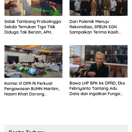
Sidak Tambang Probolinggo:
Dari Polemik Menuju
Sekda Temukan Tiga Titik
Rekonsiliasi, SPBUN SGN
Diduga Tak Berizin, APH
Sampaikan Terima Kasih
Didorong Bertindak
kepada Pimpinan DPR RI
atas Fasilitasi Penyelesaian
Perselisihan
Bawa LHP BPK ke DPRD, Eko
Komisi VI DPR RI Perkuat
Febriyanto Tantang Adu
Pengawasan BUMN Maritim,
Data dan Ingatkan Fungsi
Nasim Khan Dorong
Pengawasan Dewan
Ekosistem Laut Lebih
Terintegrasi